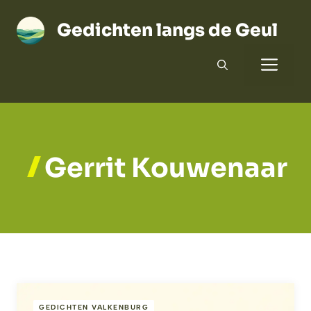
Ga
naar
Gedichten langs de Geul
de
Men
inhoud
Gerrit Kouwenaar
GEDICHTEN VALKENBURG