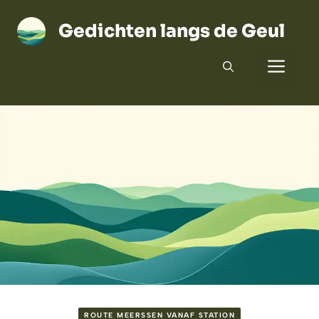
Ga
naar
Gedichten langs de Geul
de
Men
inhoud
ROUTE MEERSSEN VANAF STATION